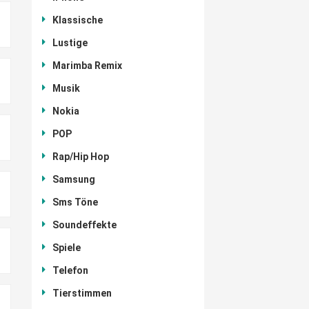
Klassische
Lustige
Marimba Remix
Musik
Nokia
POP
Rap/Hip Hop
Samsung
Sms Töne
Soundeffekte
Spiele
Telefon
Tierstimmen