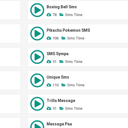
Boxing Bell Sms
78
Sms Töne
Pikachu Pokemon SMS
106
Sms Töne
SMS Sympa
51
Sms Töne
Unique Sms
110
Sms Töne
Trilla Message
51
Sms Töne
Message Paa