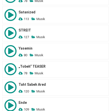
78
Musik
Satanized
113
Musik
STREIT
127
Musik
Yasemin
80
Musik
„Tobeh“ TEASER
78
Musik
Taht Sabeh Ared
120
Musik
Ende
109
Musik