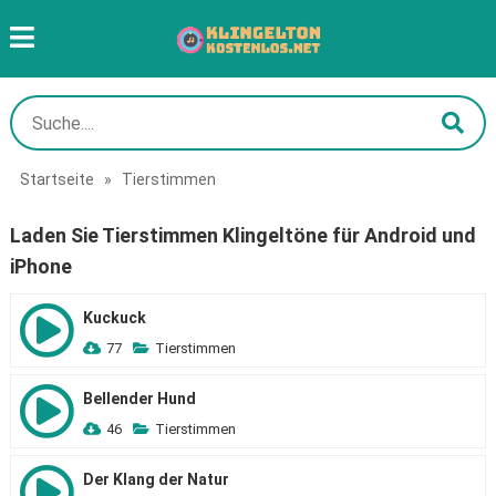
Startseite
»
Tierstimmen
Laden Sie Tierstimmen Klingeltöne für Android und
iPhone
Kuckuck
77
Tierstimmen
Bellender Hund
46
Tierstimmen
Der Klang der Natur