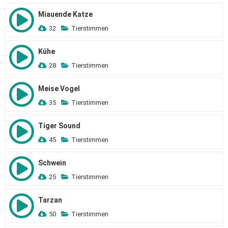
Miauende Katze
32
Tierstimmen
Kühe
28
Tierstimmen
Meise Vogel
35
Tierstimmen
Tiger Sound
45
Tierstimmen
Schwein
25
Tierstimmen
Tarzan
50
Tierstimmen