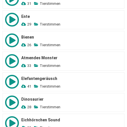
31
Tierstimmen
Ente
29
Tierstimmen
Bienen
26
Tierstimmen
Atmendes Monster
33
Tierstimmen
Elefantengeräusch
41
Tierstimmen
Dinosaurier
28
Tierstimmen
Eichhörnchen Sound