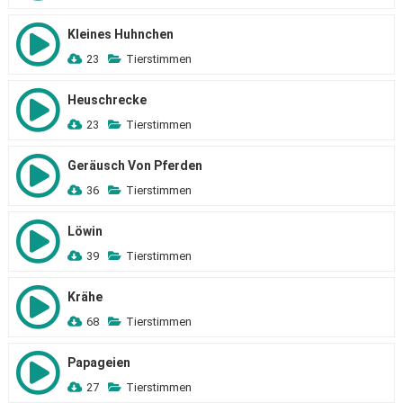
Kleines Huhnchen
23
Tierstimmen
Heuschrecke
23
Tierstimmen
Geräusch Von Pferden
36
Tierstimmen
Löwin
39
Tierstimmen
Krähe
68
Tierstimmen
Papageien
27
Tierstimmen