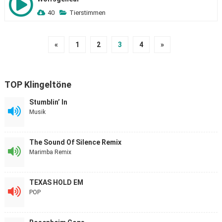
40
Tierstimmen
«
1
2
3
4
»
TOP Klingeltöne
Stumblin’ In
Musik
The Sound Of Silence Remix
Marimba Remix
TEXAS HOLD EM
POP