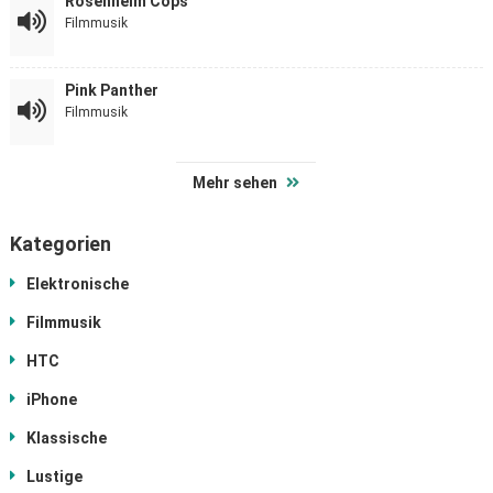
Rosenheim Cops
Filmmusik
Pink Panther
Filmmusik
Mehr sehen
Kategorien
Elektronische
Filmmusik
HTC
iPhone
Klassische
Lustige