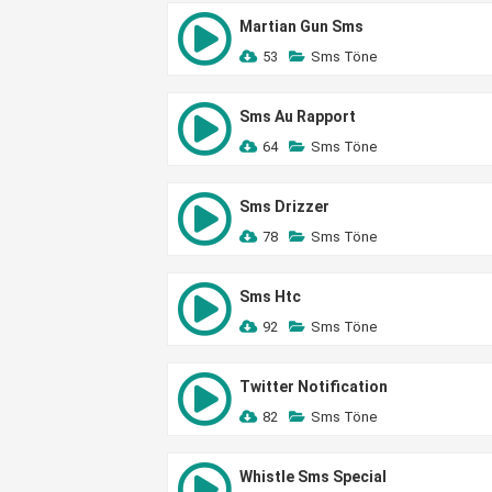
Martian Gun Sms
53
Sms Töne
Sms Au Rapport
64
Sms Töne
Sms Drizzer
78
Sms Töne
Sms Htc
92
Sms Töne
Twitter Notification
82
Sms Töne
Whistle Sms Special