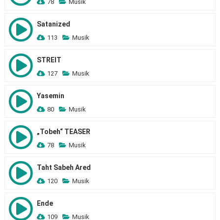
78
Musik
Satanized
113
Musik
STREIT
127
Musik
Yasemin
80
Musik
„Tobeh“ TEASER
78
Musik
Taht Sabeh Ared
120
Musik
Ende
109
Musik