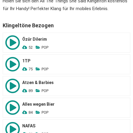
Holen Sie sich den All The Things She Said Klingelton kostenlos
für Ihr Handy! Perfekter Klang für Ihr mobiles Erlebnis.
Klingeltöne Bezogen
Özür Dilerim
52
POP
1TP
75
POP
Atzen & Barbies
89
POP
Alles wegen Bier
84
POP
NAFAS