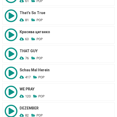
61
POP
That’s So True
81
POP
Красива циганко
63
POP
THAT GUY
76
POP
Schau Mal Herein
417
POP
WE PRAY
120
POP
DEZEMBER
82
POP