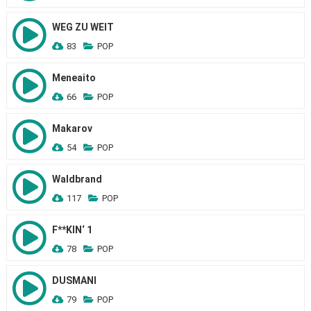
WEG ZU WEIT
83
POP
Meneaito
66
POP
Makarov
54
POP
Waldbrand
117
POP
F**KIN‘ 1
78
POP
DUSMANI
79
POP