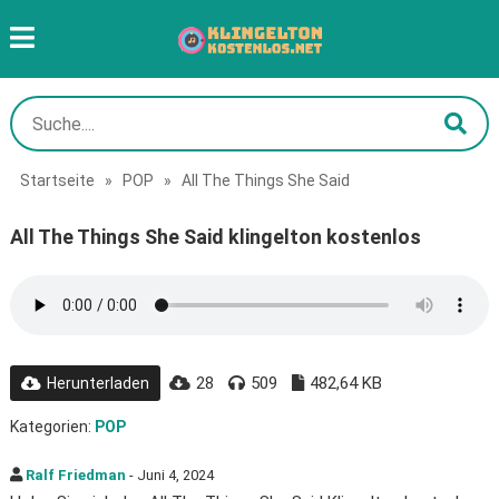
Startseite
»
POP
»
All The Things She Said
All The Things She Said klingelton kostenlos
28
509
482,64 KB
Herunterladen
Kategorien:
POP
Ralf Friedman
- Juni 4, 2024