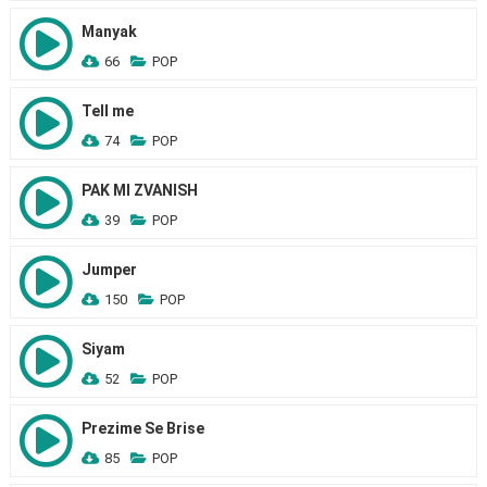
Manyak
66
POP
Tell me
74
POP
PAK MI ZVANISH
39
POP
Jumper
150
POP
Siyam
52
POP
Prezime Se Brise
85
POP