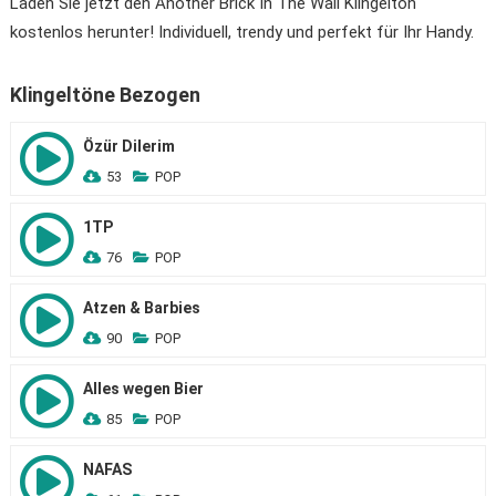
Laden Sie jetzt den Another Brick In The Wall Klingelton
kostenlos herunter! Individuell, trendy und perfekt für Ihr Handy.
Klingeltöne Bezogen
Özür Dilerim
53
POP
1TP
76
POP
Atzen & Barbies
90
POP
Alles wegen Bier
85
POP
NAFAS