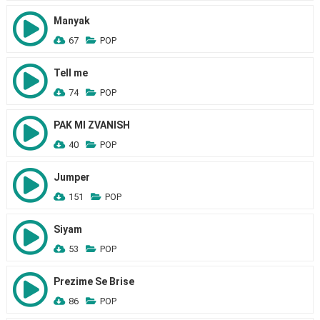
Manyak
67
POP
Tell me
74
POP
PAK MI ZVANISH
40
POP
Jumper
151
POP
Siyam
53
POP
Prezime Se Brise
86
POP