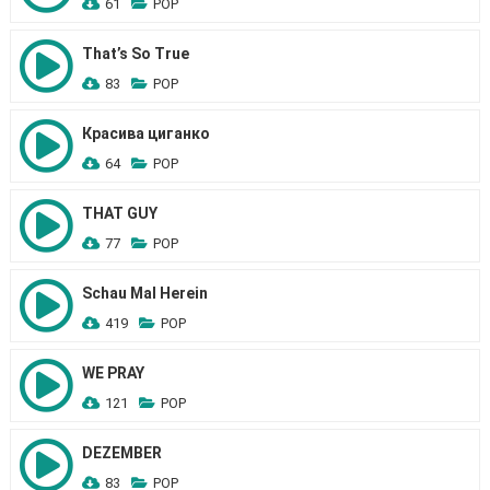
61
POP
That’s So True
83
POP
Красива циганко
64
POP
THAT GUY
77
POP
Schau Mal Herein
419
POP
WE PRAY
121
POP
DEZEMBER
83
POP