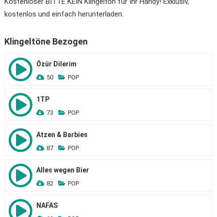
Kostenloser BITTE KEIN Klingelton für Ihr Handy! Exklusiv,
kostenlos und einfach herunterladen.
Klingeltöne Bezogen
Özür Dilerim
50
POP
1TP
73
POP
Atzen & Barbies
87
POP
Alles wegen Bier
82
POP
NAFAS