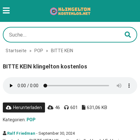
Startseite
»
POP
»
BITTE KEIN
BITTE KEIN klingelton kostenlos
46
601
631,06 KB
Herunterladen
Kategorien:
POP
Ralf Friedman
- September 30, 2024