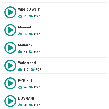
WEG ZU WEIT
81
POP
Meneaito
65
POP
Makarov
54
POP
Waldbrand
115
POP
F**KIN‘ 1
76
POP
DUSMANI
78
POP