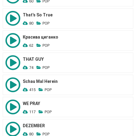
60
POP
That’s So True
80
POP
Красива циганко
62
POP
THAT GUY
74
POP
Schau Mal Herein
415
POP
WE PRAY
117
POP
DEZEMBER
80
POP