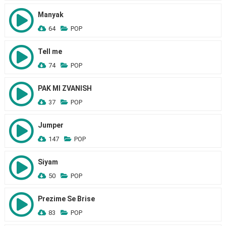
Manyak
64
POP
Tell me
74
POP
PAK MI ZVANISH
37
POP
Jumper
147
POP
Siyam
50
POP
Prezime Se Brise
83
POP