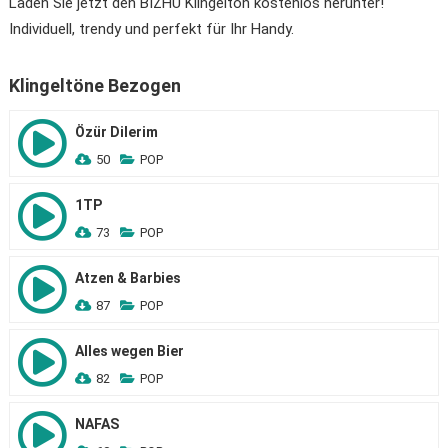
Laden Sie jetzt den BIZHU Klingelton kostenlos herunter!
Individuell, trendy und perfekt für Ihr Handy.
Klingeltöne Bezogen
Özür Dilerim
50
POP
1TP
73
POP
Atzen & Barbies
87
POP
Alles wegen Bier
82
POP
NAFAS