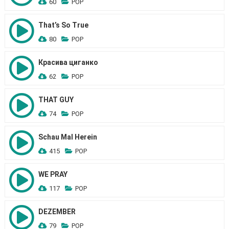
60
POP
That’s So True
80
POP
Красива циганко
62
POP
THAT GUY
74
POP
Schau Mal Herein
415
POP
WE PRAY
117
POP
DEZEMBER
79
POP