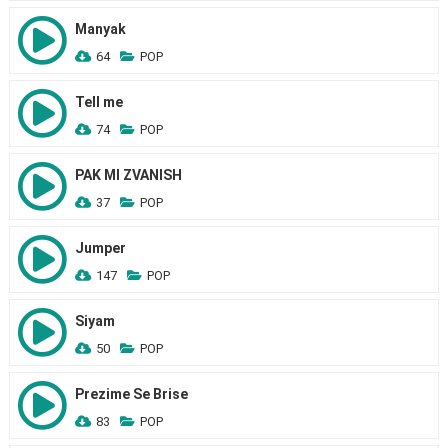
Manyak
64
POP
Tell me
74
POP
PAK MI ZVANISH
37
POP
Jumper
147
POP
Siyam
50
POP
Prezime Se Brise
83
POP