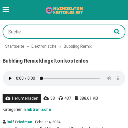
Startseite
»
Elektronische
»
Bubbling Remix
Bubbling Remix klingelton kostenlos
38
437
388,61 KB
Herunterladen
Kategorien:
Elektronische
Ralf Friedman
- Februar 4, 2024