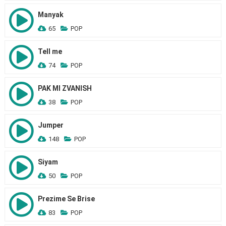
Manyak
65
POP
Tell me
74
POP
PAK MI ZVANISH
38
POP
Jumper
148
POP
Siyam
50
POP
Prezime Se Brise
83
POP