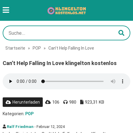
Startseite
»
POP
»
Can’t Help Falling In Love
Can’t Help Falling In Love klingelton kostenlos
106
980
923,31 KB
Herunterladen
Kategorien:
POP
Ralf Friedman
- Februar 12, 2024