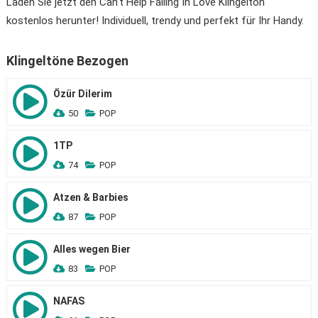
Laden Sie jetzt den Can’t Help Falling In Love Klingelton
kostenlos herunter! Individuell, trendy und perfekt für Ihr Handy.
Klingeltöne Bezogen
Özür Dilerim
50
POP
1TP
74
POP
Atzen & Barbies
87
POP
Alles wegen Bier
83
POP
NAFAS