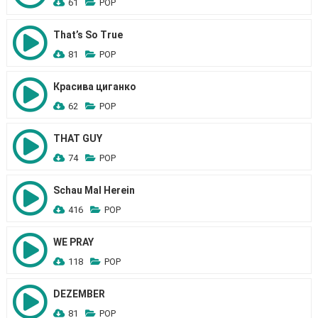
61
POP
That’s So True
81
POP
Красива циганко
62
POP
THAT GUY
74
POP
Schau Mal Herein
416
POP
WE PRAY
118
POP
DEZEMBER
81
POP