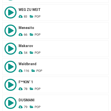
WEG ZU WEIT
83
POP
Meneaito
66
POP
Makarov
54
POP
Waldbrand
116
POP
F**KIN‘ 1
78
POP
DUSMANI
79
POP