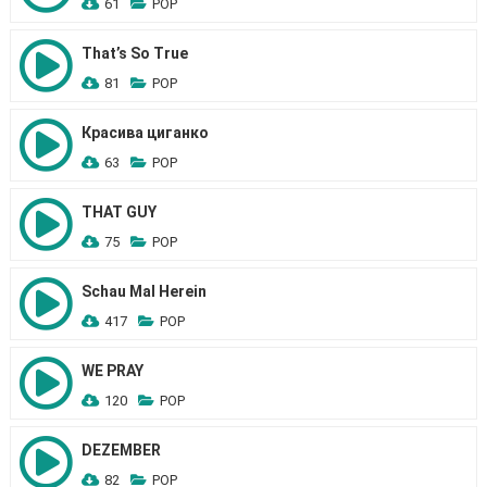
61
POP
That’s So True
81
POP
Красива циганко
63
POP
THAT GUY
75
POP
Schau Mal Herein
417
POP
WE PRAY
120
POP
DEZEMBER
82
POP