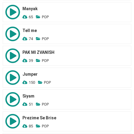
Manyak
65
POP
Tell me
74
POP
PAK MI ZVANISH
39
POP
Jumper
150
POP
Siyam
51
POP
Prezime Se Brise
85
POP