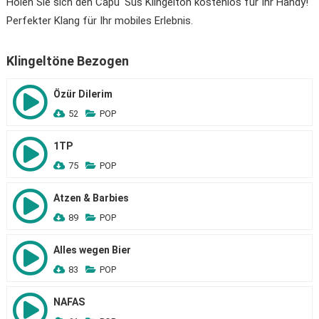
Holen Sie sich den Capu‘ Sus Klingelton kostenlos für Ihr Handy!
Perfekter Klang für Ihr mobiles Erlebnis.
Klingeltöne Bezogen
Özür Dilerim
52
POP
1TP
75
POP
Atzen & Barbies
89
POP
Alles wegen Bier
83
POP
NAFAS