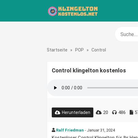
Startseite
»
POP
»
Control
Control klingelton kostenlos
20
486
5
Herunterladen
Ralf Friedman
- Januar 31, 2024
Kostenloser Control Klingelton für Ihr Han