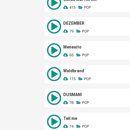
415
POP
DEZEMBER
79
POP
Meneaito
65
POP
Waldbrand
115
POP
DUSMANI
78
POP
Tell me
74
POP