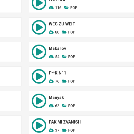
116
POP
WEG ZU WEIT
80
POP
Makarov
54
POP
F**KIN‘ 1
76
POP
Manyak
62
POP
PAK MI ZVANISH
37
POP