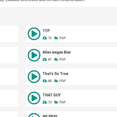
1TP
73
POP
Alles wegen Bier
81
POP
That’s So True
80
POP
THAT GUY
73
POP
WE PRAY