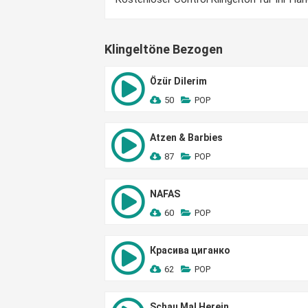
Klingeltöne Bezogen
Özür Dilerim
50
POP
Atzen & Barbies
87
POP
NAFAS
60
POP
Красива циганко
62
POP
Schau Mal Herein