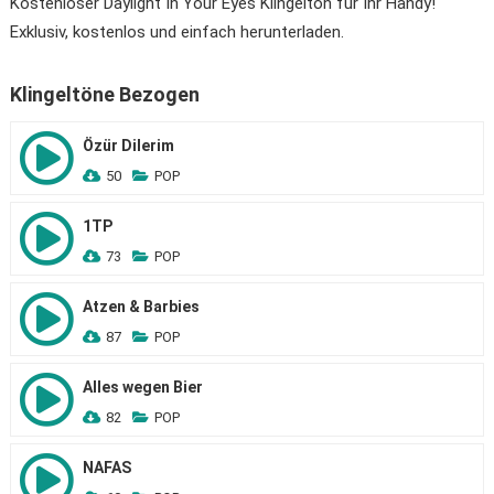
Kostenloser Daylight In Your Eyes Klingelton für Ihr Handy!
Exklusiv, kostenlos und einfach herunterladen.
Klingeltöne Bezogen
Özür Dilerim
50
POP
1TP
73
POP
Atzen & Barbies
87
POP
Alles wegen Bier
82
POP
NAFAS