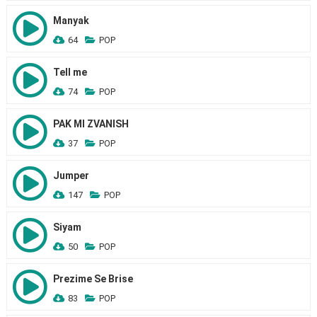
Manyak
64
POP
Tell me
74
POP
PAK MI ZVANISH
37
POP
Jumper
147
POP
Siyam
50
POP
Prezime Se Brise
83
POP