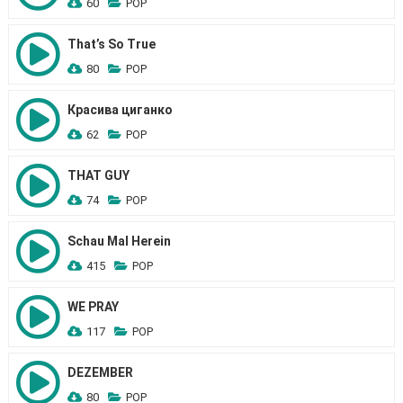
60
POP
That’s So True
80
POP
Красива циганко
62
POP
THAT GUY
74
POP
Schau Mal Herein
415
POP
WE PRAY
117
POP
DEZEMBER
80
POP