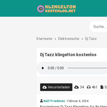
Startseite
»
Elektronische
»
Dj Tazz
Dj Tazz klingelton kostenlos
34
461
5
Herunterladen
Ralf Friedman
- Februar 4, 2024
Kostenloser Dj Tazz Klingelton für Ihr Han