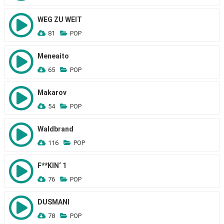
WEG ZU WEIT
81
POP
Meneaito
65
POP
Makarov
54
POP
Waldbrand
116
POP
F**KIN‘ 1
76
POP
DUSMANI
78
POP