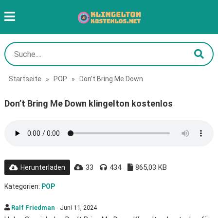
Startseite
»
POP
»
Don’t Bring Me Down
Don’t Bring Me Down klingelton kostenlos
33
434
865,03 KB
Herunterladen
Kategorien:
POP
Ralf Friedman
- Juni 11, 2024