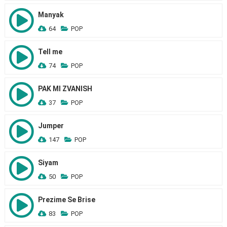
Manyak
64
POP
Tell me
74
POP
PAK MI ZVANISH
37
POP
Jumper
147
POP
Siyam
50
POP
Prezime Se Brise
83
POP