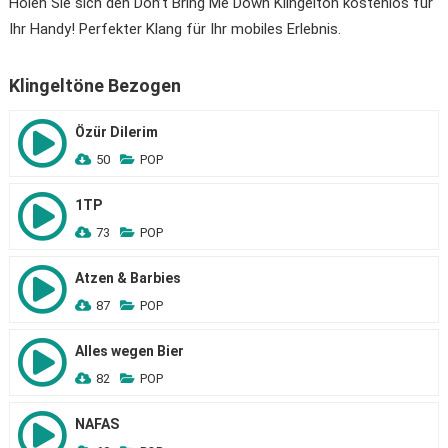
Holen Sie sich den Don’t Bring Me Down Klingelton kostenlos für
Ihr Handy! Perfekter Klang für Ihr mobiles Erlebnis.
Klingeltöne Bezogen
Özür Dilerim
50
POP
1TP
73
POP
Atzen & Barbies
87
POP
Alles wegen Bier
82
POP
NAFAS