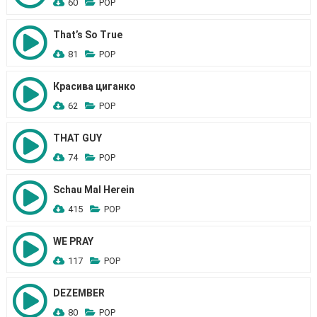
60
POP
That’s So True
81
POP
Красива циганко
62
POP
THAT GUY
74
POP
Schau Mal Herein
415
POP
WE PRAY
117
POP
DEZEMBER
80
POP