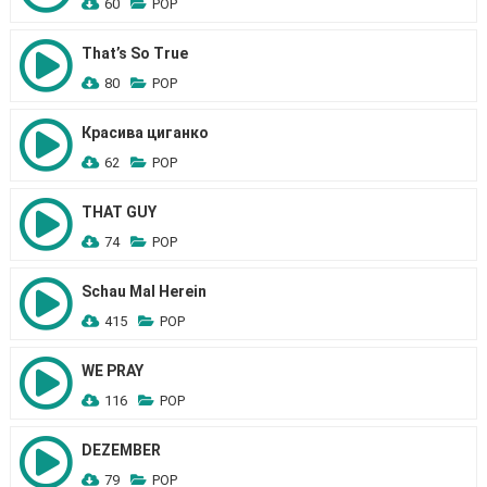
60
POP
That’s So True
80
POP
Красива циганко
62
POP
THAT GUY
74
POP
Schau Mal Herein
415
POP
WE PRAY
116
POP
DEZEMBER
79
POP