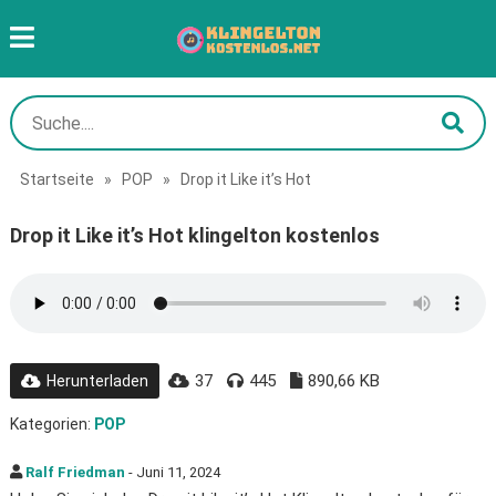
Startseite
»
POP
»
Drop it Like it’s Hot
Drop it Like it’s Hot klingelton kostenlos
37
445
890,66 KB
Herunterladen
Kategorien:
POP
Ralf Friedman
- Juni 11, 2024