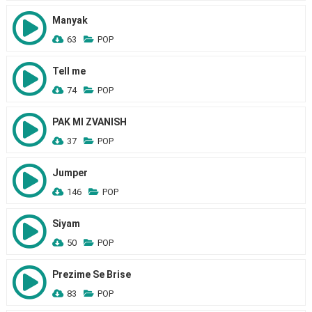
Manyak
63
POP
Tell me
74
POP
PAK MI ZVANISH
37
POP
Jumper
146
POP
Siyam
50
POP
Prezime Se Brise
83
POP