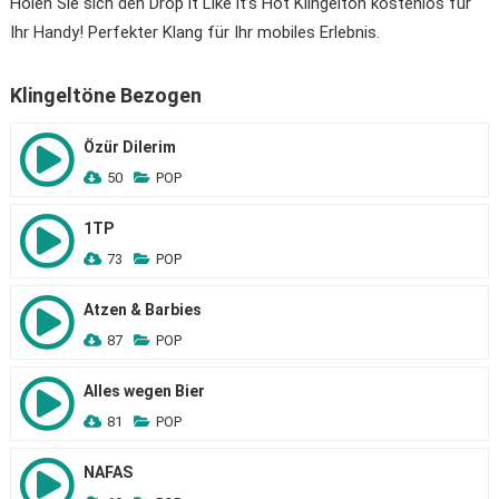
Holen Sie sich den Drop it Like it’s Hot Klingelton kostenlos für
Ihr Handy! Perfekter Klang für Ihr mobiles Erlebnis.
Klingeltöne Bezogen
Özür Dilerim
50
POP
1TP
73
POP
Atzen & Barbies
87
POP
Alles wegen Bier
81
POP
NAFAS