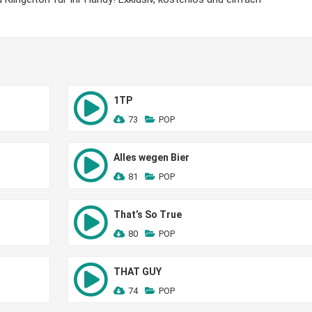
1TP
73
POP
Alles wegen Bier
81
POP
That’s So True
80
POP
THAT GUY
74
POP