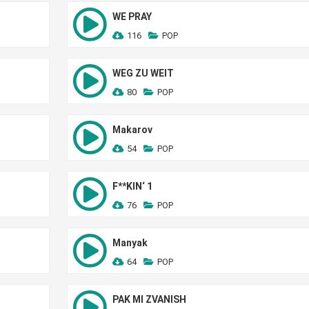
WE PRAY
116
POP
WEG ZU WEIT
80
POP
Makarov
54
POP
F**KIN‘ 1
76
POP
Manyak
64
POP
PAK MI ZVANISH