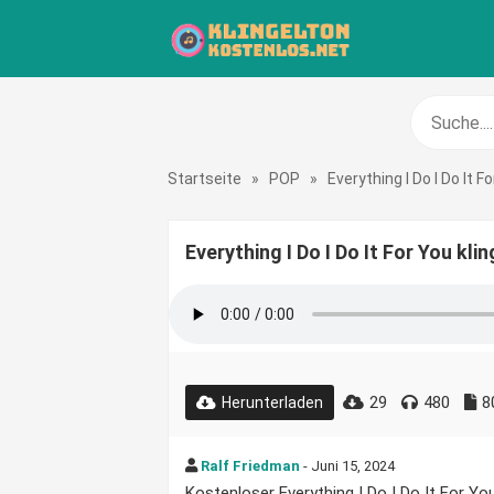
Startseite
»
POP
»
Everything I Do I Do It F
Everything I Do I Do It For You kl
29
480
8
Herunterladen
Ralf Friedman
- Juni 15, 2024
Kostenloser Everything I Do I Do It For You