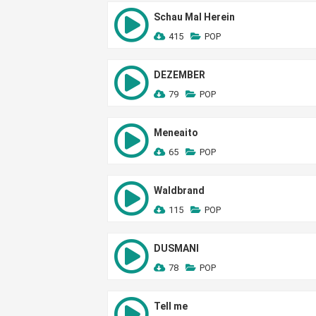
Schau Mal Herein
415
POP
DEZEMBER
79
POP
Meneaito
65
POP
Waldbrand
115
POP
DUSMANI
78
POP
Tell me