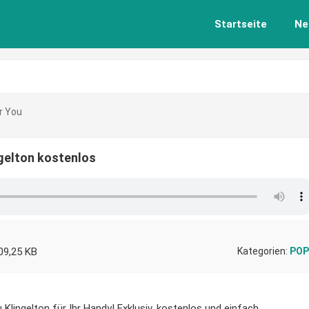
Startseite
Ne
or You
ingelton kostenlos
09,25 KB
Kategorien:
POP
 Klingelton für Ihr Handy! Exklusiv, kostenlos und einfach