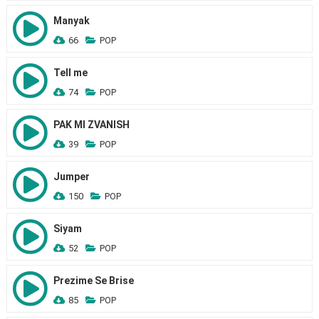
Manyak
66
POP
Tell me
74
POP
PAK MI ZVANISH
39
POP
Jumper
150
POP
Siyam
52
POP
Prezime Se Brise
85
POP