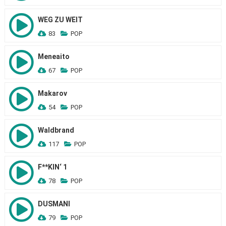
WEG ZU WEIT
83
POP
Meneaito
67
POP
Makarov
54
POP
Waldbrand
117
POP
F**KIN‘ 1
78
POP
DUSMANI
79
POP