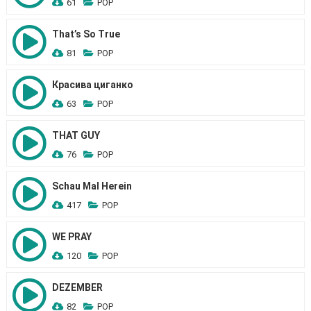
61
POP
That’s So True
81
POP
Красива циганко
63
POP
THAT GUY
76
POP
Schau Mal Herein
417
POP
WE PRAY
120
POP
DEZEMBER
82
POP