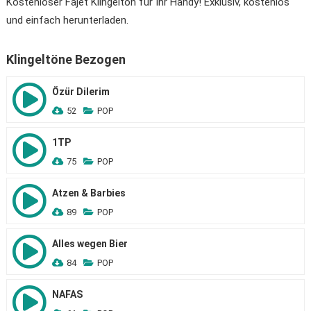
Kostenloser Fajet Klingelton für Ihr Handy! Exklusiv, kostenlos
und einfach herunterladen.
Klingeltöne Bezogen
Özür Dilerim
52
POP
1TP
75
POP
Atzen & Barbies
89
POP
Alles wegen Bier
84
POP
NAFAS