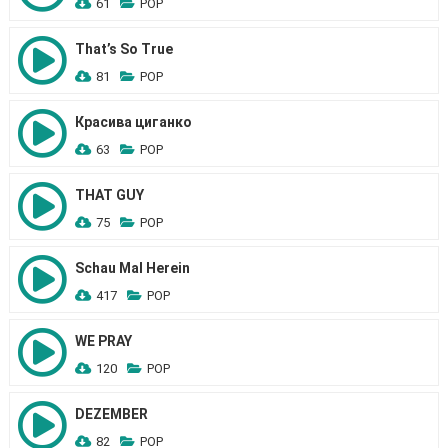
61
POP
That’s So True
81
POP
Красива циганко
63
POP
THAT GUY
75
POP
Schau Mal Herein
417
POP
WE PRAY
120
POP
DEZEMBER
82
POP