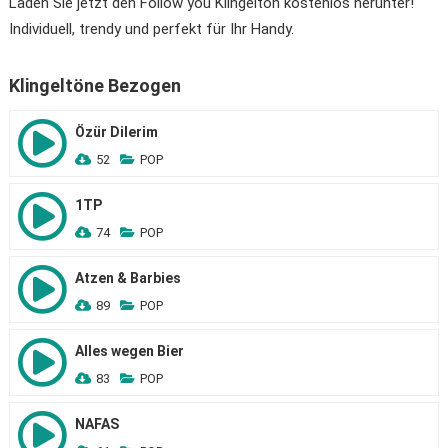
Laden Sie jetzt den Follow you Klingelton kostenlos herunter!
Individuell, trendy und perfekt für Ihr Handy.
Klingeltöne Bezogen
Özür Dilerim
52
POP
1TP
74
POP
Atzen & Barbies
89
POP
Alles wegen Bier
83
POP
NAFAS