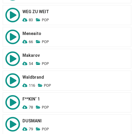
WEG ZU WEIT
83
POP
Meneaito
66
POP
Makarov
54
POP
Waldbrand
116
POP
F**KIN‘ 1
78
POP
DUSMANI
79
POP