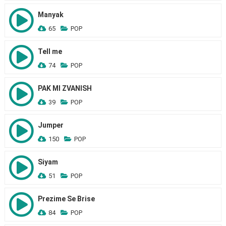
Manyak
65
POP
Tell me
74
POP
PAK MI ZVANISH
39
POP
Jumper
150
POP
Siyam
51
POP
Prezime Se Brise
84
POP