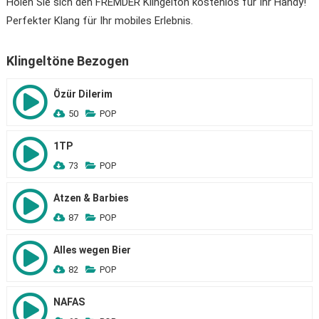
Holen Sie sich den FREMDER Klingelton kostenlos für Ihr Handy!
Perfekter Klang für Ihr mobiles Erlebnis.
Klingeltöne Bezogen
Özür Dilerim
50
POP
1TP
73
POP
Atzen & Barbies
87
POP
Alles wegen Bier
82
POP
NAFAS