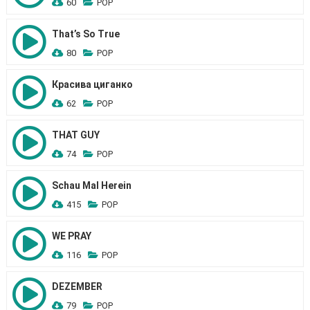
60
POP
That’s So True
80
POP
Красива циганко
62
POP
THAT GUY
74
POP
Schau Mal Herein
415
POP
WE PRAY
116
POP
DEZEMBER
79
POP