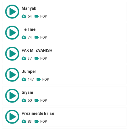
Manyak
64
POP
Tell me
74
POP
PAK MI ZVANISH
37
POP
Jumper
147
POP
Siyam
50
POP
Prezime Se Brise
83
POP