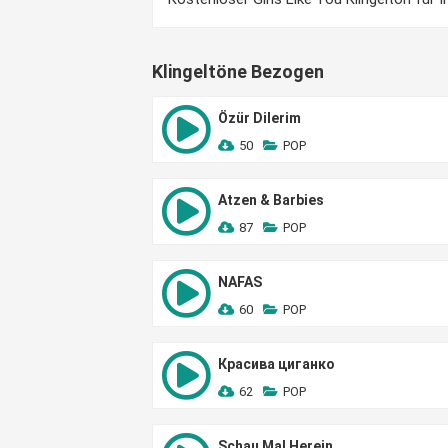
Klingeltöne Bezogen
Özür Dilerim
50
POP
Atzen & Barbies
87
POP
NAFAS
60
POP
Красива циганко
62
POP
Schau Mal Herein