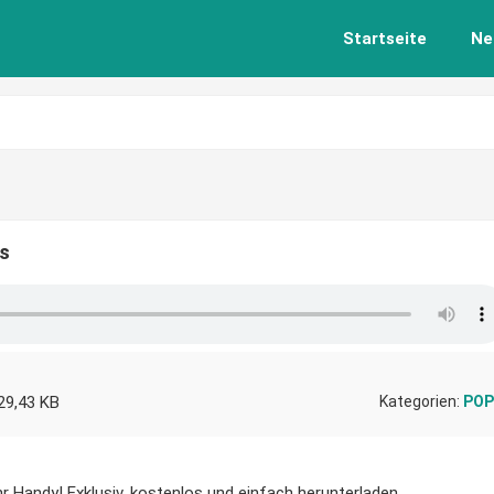
Startseite
Ne
os
29,43 KB
Kategorien:
POP
hr Handy! Exklusiv, kostenlos und einfach herunterladen.