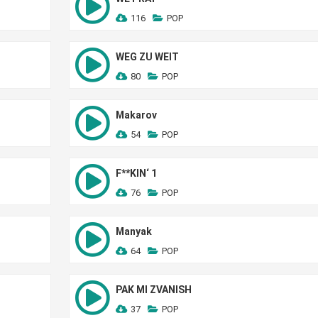
116
POP
WEG ZU WEIT
80
POP
Makarov
54
POP
F**KIN‘ 1
76
POP
Manyak
64
POP
PAK MI ZVANISH
37
POP