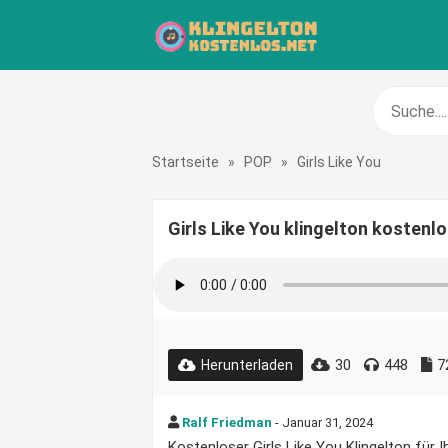
Startseite
»
POP
»
Girls Like You
Girls Like You klingelton kostenl
30
448
7
Herunterladen
Ralf Friedman
- Januar 31, 2024
Kostenloser Girls Like You Klingelton für I