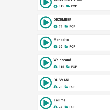
415
POP
DEZEMBER
79
POP
Meneaito
65
POP
Waldbrand
115
POP
DUSMANI
78
POP
Tell me
74
POP