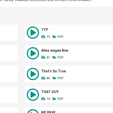
1TP
73
POP
Alles wegen Bier
81
POP
That’s So True
80
POP
THAT GUY
74
POP
WE PRAY