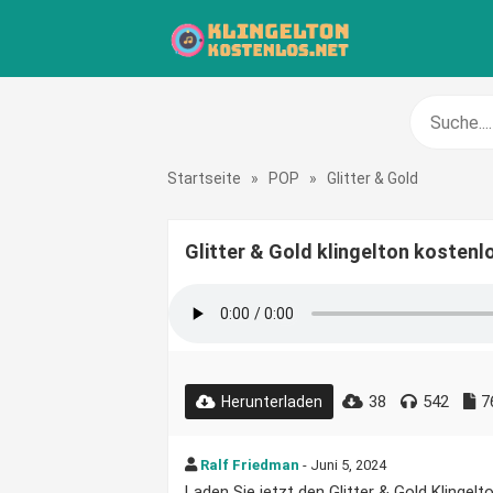
Startseite
»
POP
»
Glitter & Gold
Glitter & Gold klingelton kostenl
38
542
7
Herunterladen
Ralf Friedman
- Juni 5, 2024
Laden Sie jetzt den Glitter & Gold Klingelto