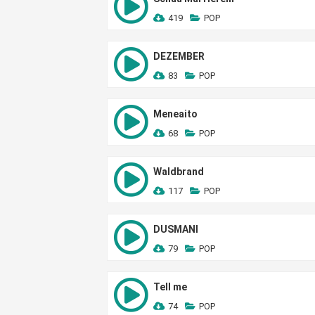
419
POP
DEZEMBER
83
POP
Meneaito
68
POP
Waldbrand
117
POP
DUSMANI
79
POP
Tell me
74
POP