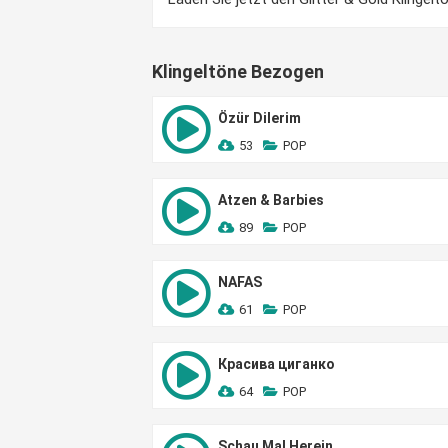
Klingeltöne Bezogen
Özür Dilerim
53
POP
Atzen & Barbies
89
POP
NAFAS
61
POP
Красива циганко
64
POP
Schau Mal Herein