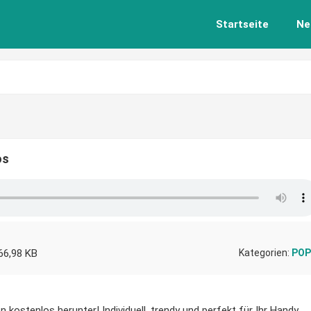
Startseite
Ne
os
66,98 KB
Kategorien:
POP
n kostenlos herunter! Individuell, trendy und perfekt für Ihr Handy.