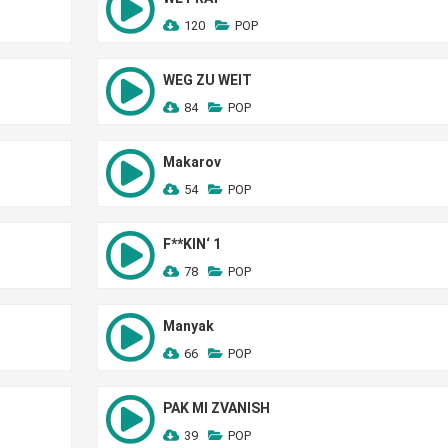
120
POP
WEG ZU WEIT
84
POP
Makarov
54
POP
F**KIN‘ 1
78
POP
Manyak
66
POP
PAK MI ZVANISH
39
POP