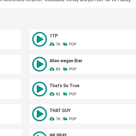
1TP
76
POP
Alles wegen Bier
85
POP
That’s So True
83
POP
THAT GUY
76
POP
WE PRAY