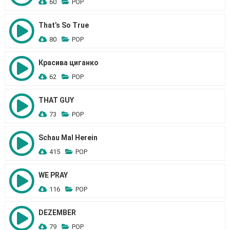
60
POP
That’s So True
80
POP
Красива циганко
62
POP
THAT GUY
73
POP
Schau Mal Herein
415
POP
WE PRAY
116
POP
DEZEMBER
79
POP