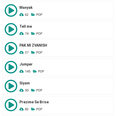
Manyak
62
POP
Tell me
74
POP
PAK MI ZVANISH
37
POP
Jumper
145
POP
Siyam
50
POP
Prezime Se Brise
83
POP