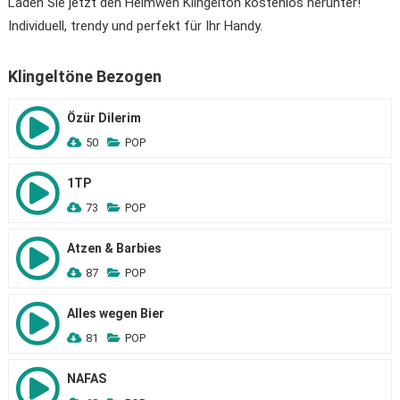
Laden Sie jetzt den Heimweh Klingelton kostenlos herunter!
Individuell, trendy und perfekt für Ihr Handy.
Klingeltöne Bezogen
Özür Dilerim
50
POP
1TP
73
POP
Atzen & Barbies
87
POP
Alles wegen Bier
81
POP
NAFAS