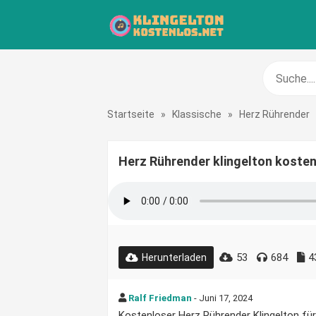
Startseite
»
Klassische
»
Herz Rührender
Herz Rührender klingelton koste
53
684
4
Herunterladen
Ralf Friedman
- Juni 17, 2024
Kostenloser Herz Rührender Klingelton für 