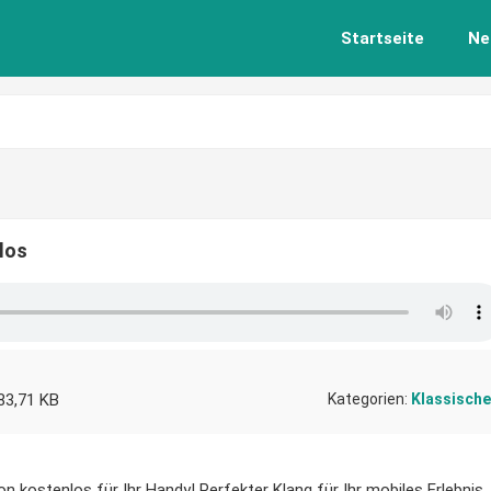
Startseite
Ne
los
83,71 KB
Kategorien:
Klassische
on kostenlos für Ihr Handy! Perfekter Klang für Ihr mobiles Erlebnis.