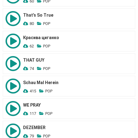
60
POP
That’s So True
80
POP
Красива циганко
62
POP
THAT GUY
74
POP
Schau Mal Herein
415
POP
WE PRAY
117
POP
DEZEMBER
79
POP