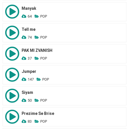
Manyak
64
POP
Tell me
74
POP
PAK MI ZVANISH
37
POP
Jumper
147
POP
Siyam
50
POP
Prezime Se Brise
83
POP