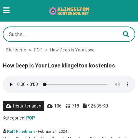
Startseite
»
POP
»
How Deep Is Your Love
How Deep Is Your Love klingelton kostenlos
106
718
925,35 KB
Herunterladen
Kategorien:
POP
Ralf Friedman
- Februar 24, 2024