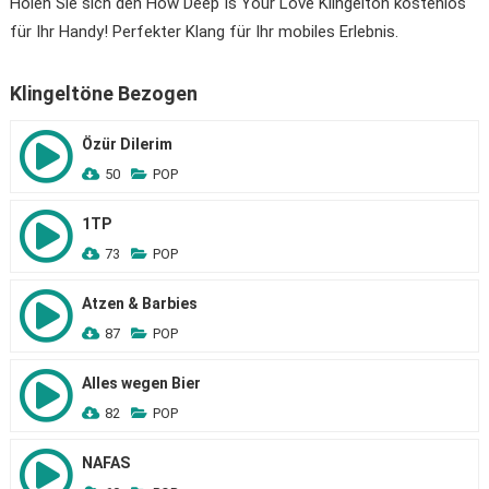
Holen Sie sich den How Deep Is Your Love Klingelton kostenlos
für Ihr Handy! Perfekter Klang für Ihr mobiles Erlebnis.
Klingeltöne Bezogen
Özür Dilerim
50
POP
1TP
73
POP
Atzen & Barbies
87
POP
Alles wegen Bier
82
POP
NAFAS