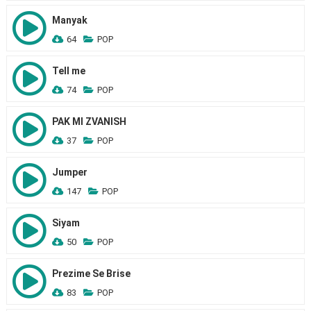
Manyak
64
POP
Tell me
74
POP
PAK MI ZVANISH
37
POP
Jumper
147
POP
Siyam
50
POP
Prezime Se Brise
83
POP