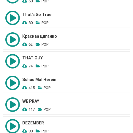
60
POP
That’s So True
80
POP
Красива циганко
62
POP
THAT GUY
74
POP
Schau Mal Herein
415
POP
WE PRAY
117
POP
DEZEMBER
80
POP