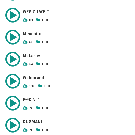
WEG ZU WEIT
81
POP
Meneaito
65
POP
Makarov
54
POP
Waldbrand
115
POP
F**KIN‘ 1
76
POP
DUSMANI
78
POP