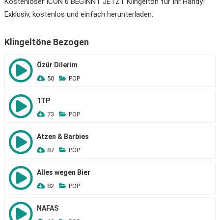
Kostenloser ICON 6 BEGINNT JETZT Klingelton für Ihr Handy!
Exklusiv, kostenlos und einfach herunterladen.
Klingeltöne Bezogen
Özür Dilerim
50
POP
1TP
73
POP
Atzen & Barbies
87
POP
Alles wegen Bier
82
POP
NAFAS