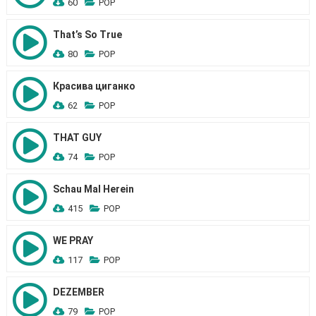
60
POP
That’s So True
80
POP
Красива циганко
62
POP
THAT GUY
74
POP
Schau Mal Herein
415
POP
WE PRAY
117
POP
DEZEMBER
79
POP