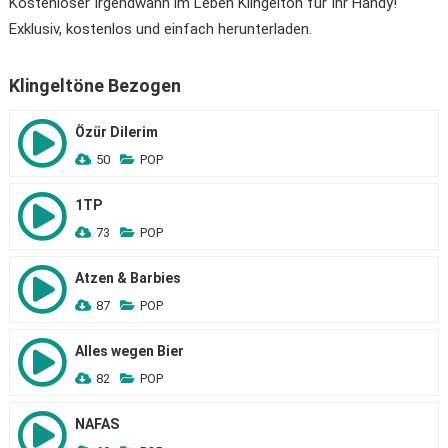
Kostenloser Irgendwann im Leben Klingelton für Ihr Handy!
Exklusiv, kostenlos und einfach herunterladen.
Klingeltöne Bezogen
Özür Dilerim
50
POP
1TP
73
POP
Atzen & Barbies
87
POP
Alles wegen Bier
82
POP
NAFAS