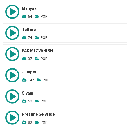
Manyak
64
POP
Tell me
74
POP
PAK MI ZVANISH
37
POP
Jumper
147
POP
Siyam
50
POP
Prezime Se Brise
83
POP