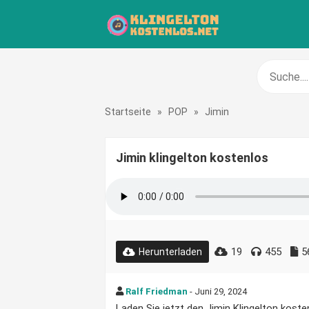
Startseite
»
POP
»
Jimin
Jimin klingelton kostenlos
19
455
5
Herunterladen
Ralf Friedman
- Juni 29, 2024
Laden Sie jetzt den Jimin Klingelton kosten