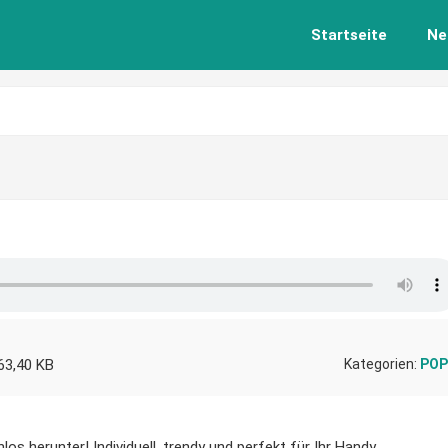
Startseite
Ne
63,40 KB
Kategorien:
POP
los herunter! Individuell, trendy und perfekt für Ihr Handy.