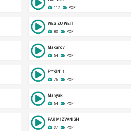
117
POP
WEG ZU WEIT
80
POP
Makarov
54
POP
F**KIN‘ 1
76
POP
Manyak
64
POP
PAK MI ZVANISH
37
POP