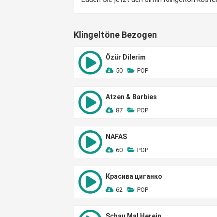
Klingeltöne Bezogen
Özür Dilerim
50
POP
Atzen & Barbies
87
POP
NAFAS
60
POP
Красива циганко
62
POP
Schau Mal Herein