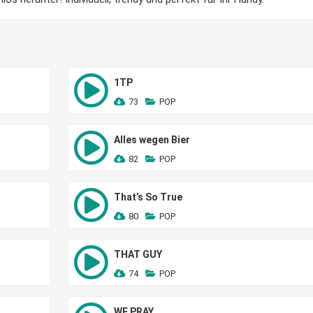
1TP
73
POP
Alles wegen Bier
82
POP
That’s So True
80
POP
THAT GUY
74
POP
WE PRAY