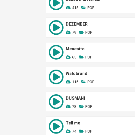
415
POP
DEZEMBER
79
POP
Meneaito
65
POP
Waldbrand
115
POP
DUSMANI
78
POP
Tell me
74
POP