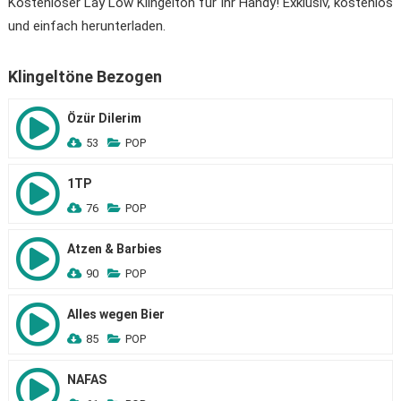
Kostenloser Lay Low Klingelton für Ihr Handy! Exklusiv, kostenlos
und einfach herunterladen.
Klingeltöne Bezogen
Özür Dilerim
53
POP
1TP
76
POP
Atzen & Barbies
90
POP
Alles wegen Bier
85
POP
NAFAS