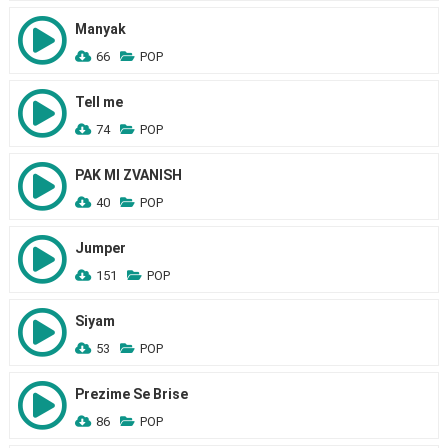
Manyak
66
POP
Tell me
74
POP
PAK MI ZVANISH
40
POP
Jumper
151
POP
Siyam
53
POP
Prezime Se Brise
86
POP