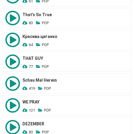
61
POP
That’s So True
83
POP
Красива циганко
64
POP
THAT GUY
77
POP
Schau Mal Herein
419
POP
WE PRAY
121
POP
DEZEMBER
83
POP