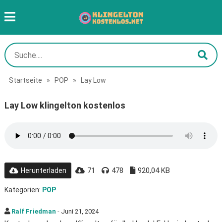
Startseite
»
POP
»
Lay Low
Lay Low klingelton kostenlos
71
478
920,04 KB
Herunterladen
Kategorien:
POP
Ralf Friedman
- Juni 21, 2024