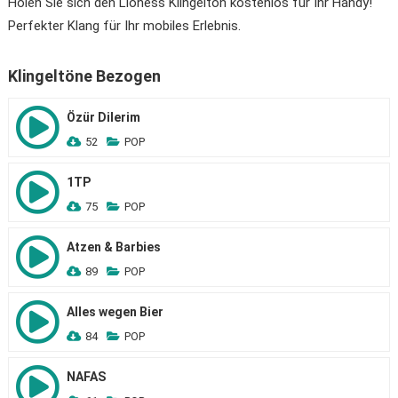
Holen Sie sich den Lioness Klingelton kostenlos für Ihr Handy!
Perfekter Klang für Ihr mobiles Erlebnis.
Klingeltöne Bezogen
Özür Dilerim
52
POP
1TP
75
POP
Atzen & Barbies
89
POP
Alles wegen Bier
84
POP
NAFAS