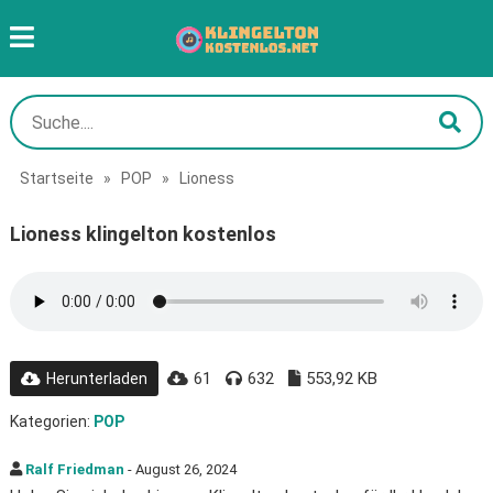
Startseite
»
POP
»
Lioness
Lioness klingelton kostenlos
61
632
553,92 KB
Herunterladen
Kategorien:
POP
Ralf Friedman
- August 26, 2024