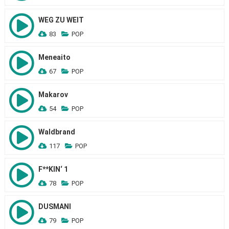
WEG ZU WEIT
83
POP
Meneaito
67
POP
Makarov
54
POP
Waldbrand
117
POP
F**KIN‘ 1
78
POP
DUSMANI
79
POP