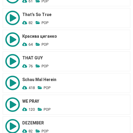
61
POP
That’s So True
82
POP
Красива циганко
64
POP
THAT GUY
76
POP
Schau Mal Herein
418
POP
WE PRAY
120
POP
DEZEMBER
82
POP