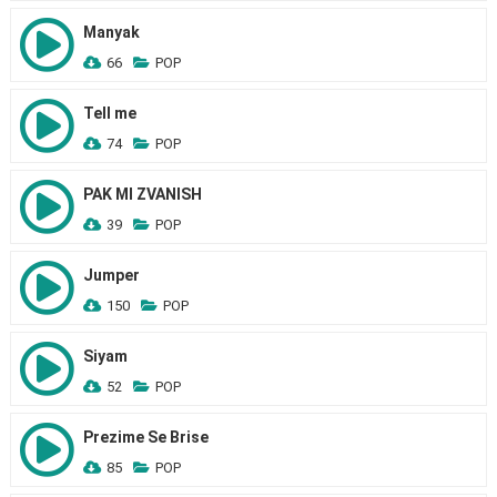
Manyak
66
POP
Tell me
74
POP
PAK MI ZVANISH
39
POP
Jumper
150
POP
Siyam
52
POP
Prezime Se Brise
85
POP