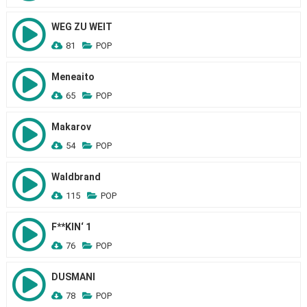
WEG ZU WEIT
81
POP
Meneaito
65
POP
Makarov
54
POP
Waldbrand
115
POP
F**KIN‘ 1
76
POP
DUSMANI
78
POP