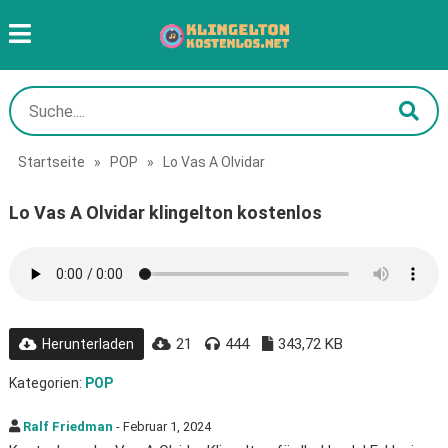
Startseite
»
POP
»
Lo Vas A Olvidar
Lo Vas A Olvidar klingelton kostenlos
21
444
343,72 KB
Herunterladen
Kategorien:
POP
Ralf Friedman
- Februar 1, 2024