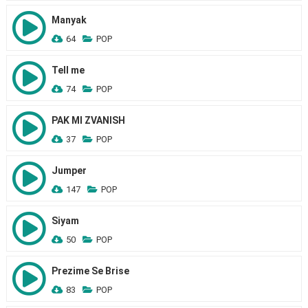
Manyak
64
POP
Tell me
74
POP
PAK MI ZVANISH
37
POP
Jumper
147
POP
Siyam
50
POP
Prezime Se Brise
83
POP