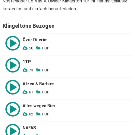
Kostenloser Lo Vas A Olvidar Klingelton für Ihr Handy! Exklusiv,
kostenlos und einfach herunterladen.
Klingeltöne Bezogen
Özür Dilerim
50
POP
1TP
73
POP
Atzen & Barbies
87
POP
Alles wegen Bier
82
POP
NAFAS