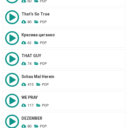
60
POP
That’s So True
80
POP
Красива циганко
62
POP
THAT GUY
74
POP
Schau Mal Herein
415
POP
WE PRAY
117
POP
DEZEMBER
80
POP