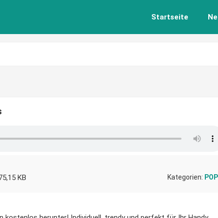
Startseite
Ne
s
75,15 KB
Kategorien:
POP
 kostenlos herunter! Individuell, trendy und perfekt für Ihr Handy.