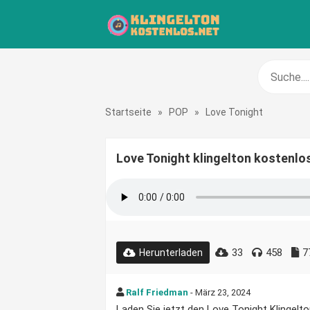
Startseite
»
POP
»
Love Tonight
Love Tonight klingelton kostenlo
33
458
7
Herunterladen
Ralf Friedman
- März 23, 2024
Laden Sie jetzt den Love Tonight Klingelton