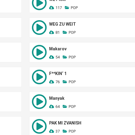
117
POP
WEG ZU WEIT
81
POP
Makarov
54
POP
F**KIN‘ 1
76
POP
Manyak
64
POP
PAK MI ZVANISH
37
POP