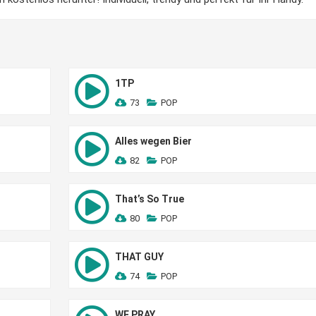
1TP
73
POP
Alles wegen Bier
82
POP
That’s So True
80
POP
THAT GUY
74
POP
WE PRAY