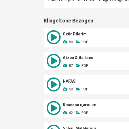
Klingeltöne Bezogen
Özür Dilerim
50
POP
Atzen & Barbies
87
POP
NAFAS
60
POP
Красива циганко
62
POP
Schau Mal Herein