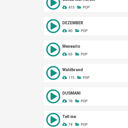
415
POP
DEZEMBER
80
POP
Meneaito
65
POP
Waldbrand
115
POP
DUSMANI
78
POP
Tell me
74
POP