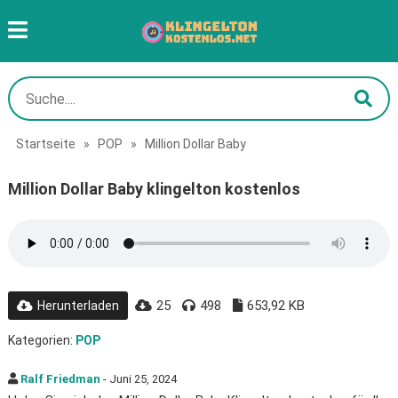
Startseite
»
POP
»
Million Dollar Baby
Million Dollar Baby klingelton kostenlos
25
498
653,92 KB
Herunterladen
Kategorien:
POP
Ralf Friedman
- Juni 25, 2024