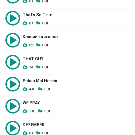
61
POP
That’s So True
81
POP
Красива циганко
62
POP
THAT GUY
74
POP
Schau Mal Herein
416
POP
WE PRAY
118
POP
DEZEMBER
81
POP