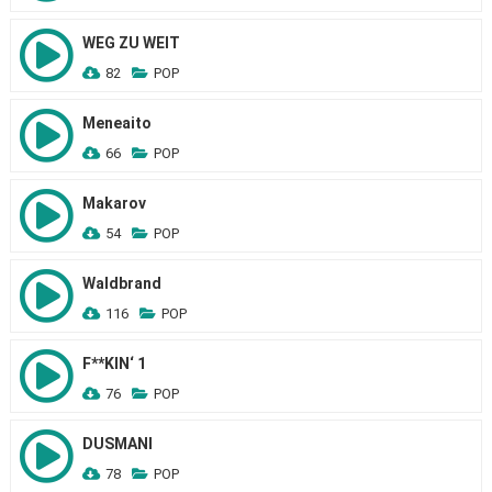
WEG ZU WEIT
82
POP
Meneaito
66
POP
Makarov
54
POP
Waldbrand
116
POP
F**KIN‘ 1
76
POP
DUSMANI
78
POP