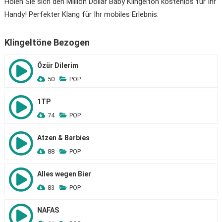
Holen Sie sich den Million Dollar Baby Klingelton kostenlos für Ihr
Handy! Perfekter Klang für Ihr mobiles Erlebnis.
Klingeltöne Bezogen
Özür Dilerim
50
POP
1TP
74
POP
Atzen & Barbies
88
POP
Alles wegen Bier
83
POP
NAFAS