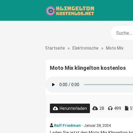
Startseite
»
Elektronische
»
Moto Mix
Moto Mix klingelton kostenlos
28
499
5
Herunterladen
Ralf Friedman
- Januar 28, 2024
Laden Sie jetzt den Moto Mix Klingelton kos