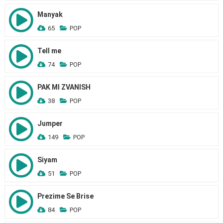
Manyak
65
POP
Tell me
74
POP
PAK MI ZVANISH
38
POP
Jumper
149
POP
Siyam
51
POP
Prezime Se Brise
84
POP