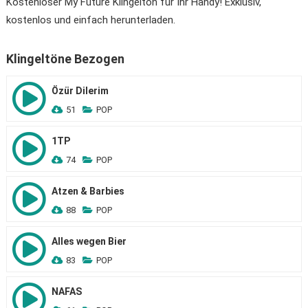
Kostenloser My Future Klingelton für Ihr Handy! Exklusiv,
kostenlos und einfach herunterladen.
Klingeltöne Bezogen
Özür Dilerim
51
POP
1TP
74
POP
Atzen & Barbies
88
POP
Alles wegen Bier
83
POP
NAFAS