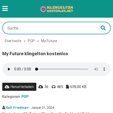
Startseite
»
POP
»
My Future
My Future klingelton kostenlos
36
485
659,00 KB
Herunterladen
Kategorien:
POP
Ralf Friedman
- Januar 31, 2024