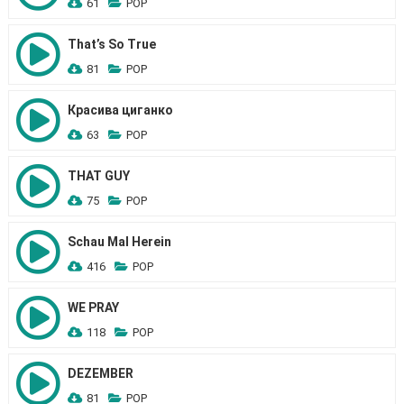
61
POP
That’s So True
81
POP
Красива циганко
63
POP
THAT GUY
75
POP
Schau Mal Herein
416
POP
WE PRAY
118
POP
DEZEMBER
81
POP