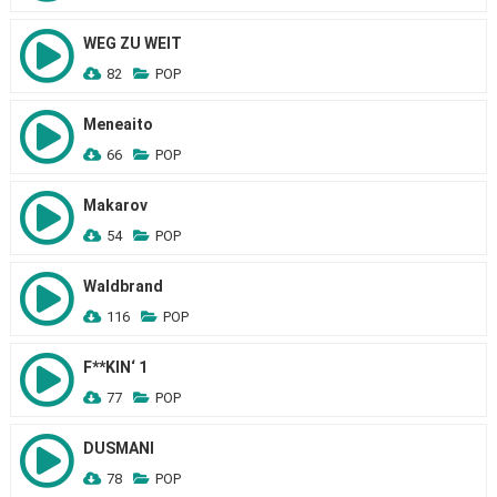
WEG ZU WEIT
82
POP
Meneaito
66
POP
Makarov
54
POP
Waldbrand
116
POP
F**KIN‘ 1
77
POP
DUSMANI
78
POP