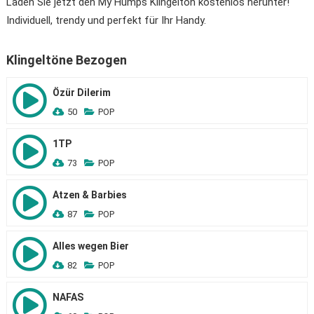
Laden Sie jetzt den My Humps Klingelton kostenlos herunter!
Individuell, trendy und perfekt für Ihr Handy.
Klingeltöne Bezogen
Özür Dilerim
50
POP
1TP
73
POP
Atzen & Barbies
87
POP
Alles wegen Bier
82
POP
NAFAS