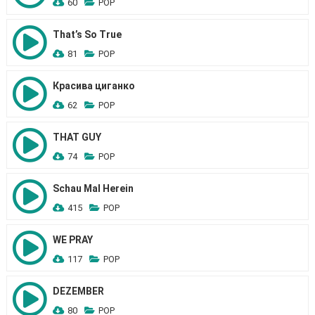
60
POP
That’s So True
81
POP
Красива циганко
62
POP
THAT GUY
74
POP
Schau Mal Herein
415
POP
WE PRAY
117
POP
DEZEMBER
80
POP