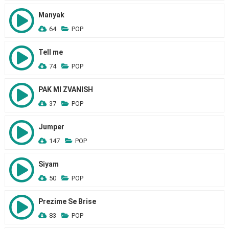
Manyak
64
POP
Tell me
74
POP
PAK MI ZVANISH
37
POP
Jumper
147
POP
Siyam
50
POP
Prezime Se Brise
83
POP