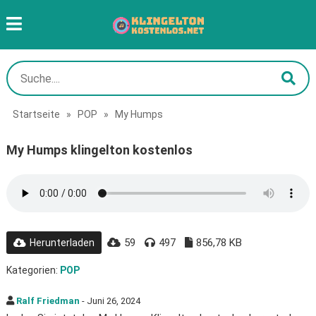
Startseite
»
POP
»
My Humps
My Humps klingelton kostenlos
59
497
856,78 KB
Herunterladen
Kategorien:
POP
Ralf Friedman
- Juni 26, 2024