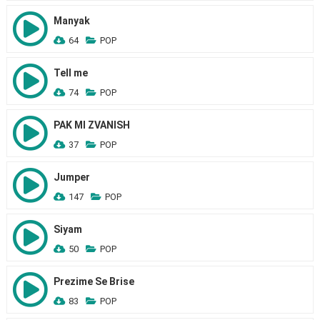
Manyak
64
POP
Tell me
74
POP
PAK MI ZVANISH
37
POP
Jumper
147
POP
Siyam
50
POP
Prezime Se Brise
83
POP