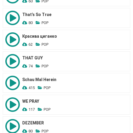
60
POP
That’s So True
80
POP
Красива циганко
62
POP
THAT GUY
74
POP
Schau Mal Herein
415
POP
WE PRAY
117
POP
DEZEMBER
80
POP