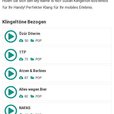
Holen Sie sich den My Name Is Not Susan Klingelton kostenlos
für Ihr Handy! Perfekter Klang für Ihr mobiles Erlebnis.
Klingeltöne Bezogen
Özür Dilerim
50
POP
1TP
73
POP
Atzen & Barbies
87
POP
Alles wegen Bier
82
POP
NAFAS