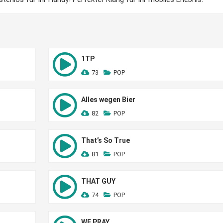
1TP
73
POP
Alles wegen Bier
82
POP
That’s So True
81
POP
THAT GUY
74
POP
WE PRAY