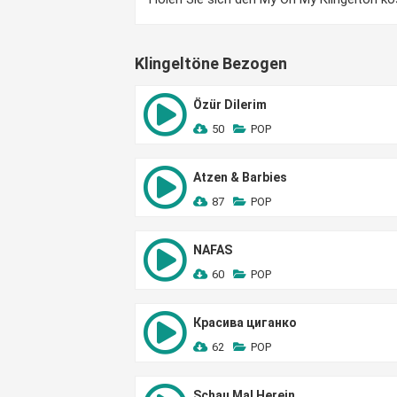
Klingeltöne Bezogen
Özür Dilerim
50
POP
Atzen & Barbies
87
POP
NAFAS
60
POP
Красива циганко
62
POP
Schau Mal Herein