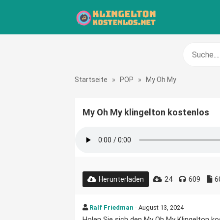
Startseite
»
POP
»
My Oh My
My Oh My klingelton kostenlos
24
609
6
Herunterladen
Ralf Friedman
- August 13, 2024
Holen Sie sich den My Oh My Klingelton kos