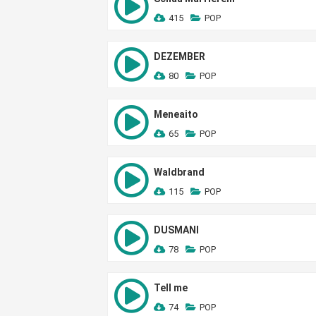
415
POP
DEZEMBER
80
POP
Meneaito
65
POP
Waldbrand
115
POP
DUSMANI
78
POP
Tell me
74
POP