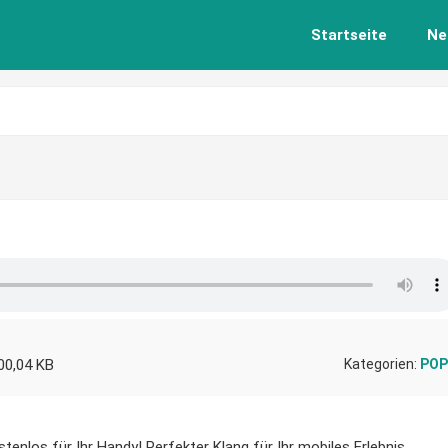
Startseite
Ne
00,04 KB
Kategorien:
POP
tenlos für Ihr Handy! Perfekter Klang für Ihr mobiles Erlebnis.