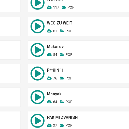
117
POP
WEG ZU WEIT
81
POP
Makarov
54
POP
F**KIN‘ 1
76
POP
Manyak
64
POP
PAK MI ZVANISH
37
POP