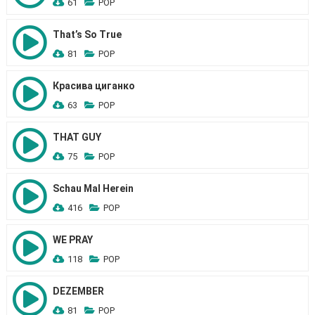
61
POP
That’s So True
81
POP
Красива циганко
63
POP
THAT GUY
75
POP
Schau Mal Herein
416
POP
WE PRAY
118
POP
DEZEMBER
81
POP