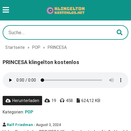
Startseite
»
POP
»
PRINCESA
PRINCESA klingelton kostenlos
19
458
624,12 KB
Herunterladen
Kategorien:
POP
Ralf Friedman
- August 3, 2024