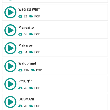
WEG ZU WEIT
82
POP
Meneaito
66
POP
Makarov
54
POP
Waldbrand
116
POP
F**KIN‘ 1
76
POP
DUSMANI
78
POP