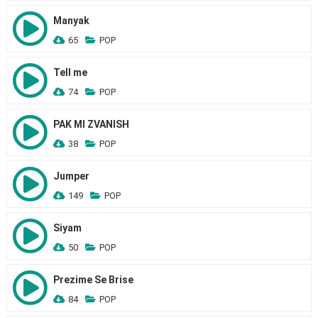
Manyak
65
POP
Tell me
74
POP
PAK MI ZVANISH
38
POP
Jumper
149
POP
Siyam
50
POP
Prezime Se Brise
84
POP