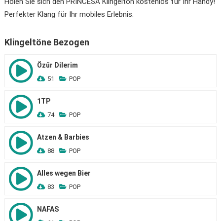
Holen Sie sich den PRINCESA Klingelton kostenlos für Ihr Handy!
Perfekter Klang für Ihr mobiles Erlebnis.
Klingeltöne Bezogen
Özür Dilerim
51
POP
1TP
74
POP
Atzen & Barbies
88
POP
Alles wegen Bier
83
POP
NAFAS