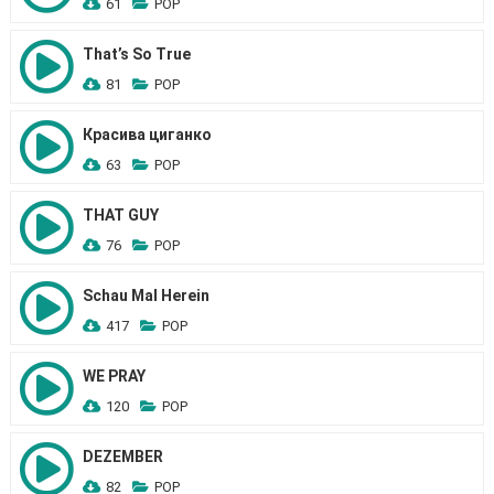
61
POP
That’s So True
81
POP
Красива циганко
63
POP
THAT GUY
76
POP
Schau Mal Herein
417
POP
WE PRAY
120
POP
DEZEMBER
82
POP