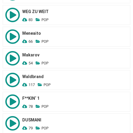
WEG ZU WEIT
83
POP
Meneaito
66
POP
Makarov
54
POP
Waldbrand
117
POP
F**KIN‘ 1
78
POP
DUSMANI
79
POP