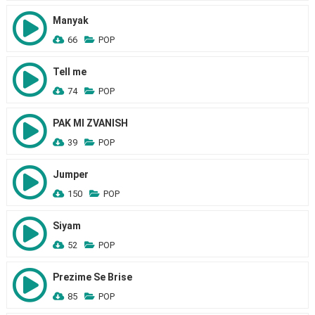
Manyak
66
POP
Tell me
74
POP
PAK MI ZVANISH
39
POP
Jumper
150
POP
Siyam
52
POP
Prezime Se Brise
85
POP