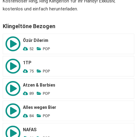
Kostenloser Ring, Ring Klingelton für Ihr Handy! Exklusiv,
kostenlos und einfach herunterladen.
Klingeltöne Bezogen
Özür Dilerim
52
POP
1TP
75
POP
Atzen & Barbies
89
POP
Alles wegen Bier
84
POP
NAFAS