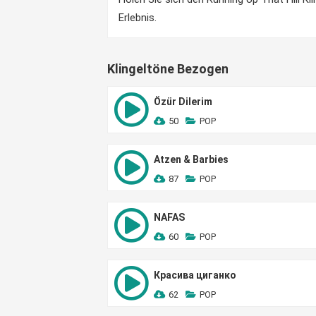
Erlebnis.
Klingeltöne Bezogen
Özür Dilerim
50
POP
Atzen & Barbies
87
POP
NAFAS
60
POP
Красива циганко
62
POP