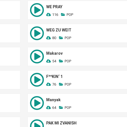
WE PRAY
116
POP
WEG ZU WEIT
80
POP
Makarov
54
POP
F**KIN‘ 1
76
POP
Manyak
64
POP
PAK MI ZVANISH