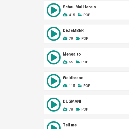
Schau Mal Herein
415
POP
DEZEMBER
79
POP
Meneaito
65
POP
Waldbrand
115
POP
DUSMANI
78
POP
Tell me