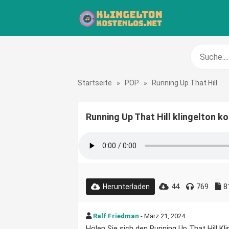
Startseite
»
POP
»
Running Up That Hill
Running Up That Hill klingelton k
44
769
8
Herunterladen
Ralf Friedman
- März 21, 2024
Holen Sie sich den Running Up That Hill Kl