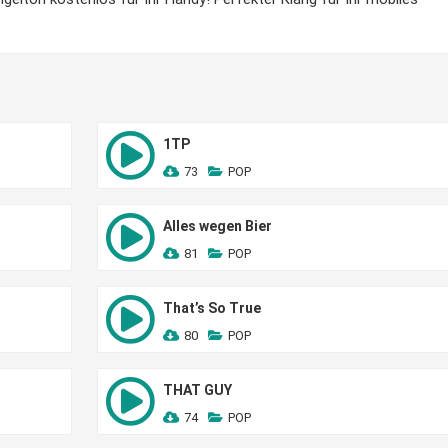
1TP
73
POP
Alles wegen Bier
81
POP
That’s So True
80
POP
THAT GUY
74
POP