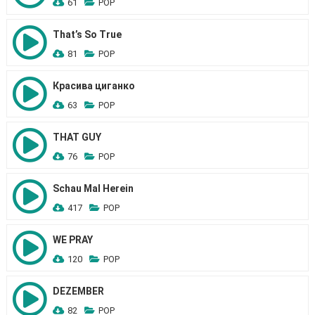
61
POP
That’s So True
81
POP
Красива циганко
63
POP
THAT GUY
76
POP
Schau Mal Herein
417
POP
WE PRAY
120
POP
DEZEMBER
82
POP