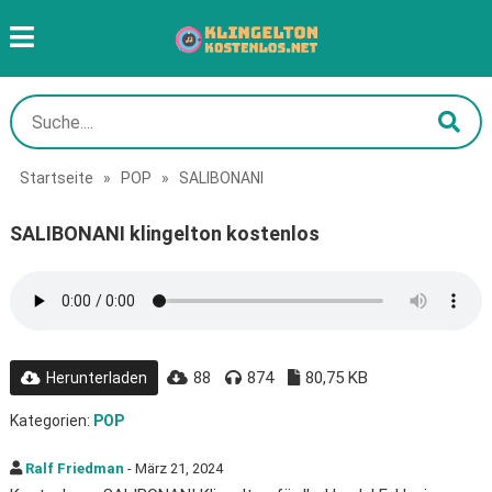
Startseite
»
POP
»
SALIBONANI
SALIBONANI klingelton kostenlos
88
874
80,75 KB
Herunterladen
Kategorien:
POP
Ralf Friedman
- März 21, 2024