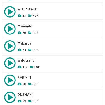
WEG ZU WEIT
83
POP
Meneaito
66
POP
Makarov
54
POP
Waldbrand
117
POP
F**KIN‘ 1
78
POP
DUSMANI
79
POP