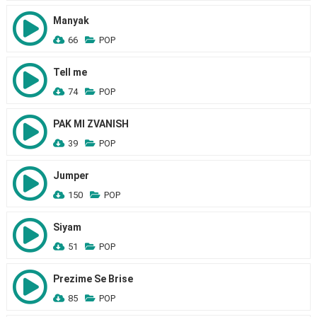
Manyak
66
POP
Tell me
74
POP
PAK MI ZVANISH
39
POP
Jumper
150
POP
Siyam
51
POP
Prezime Se Brise
85
POP