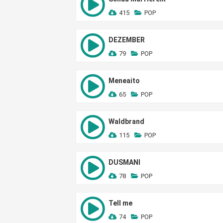
415
POP
DEZEMBER
79
POP
Meneaito
65
POP
Waldbrand
115
POP
DUSMANI
78
POP
Tell me
74
POP