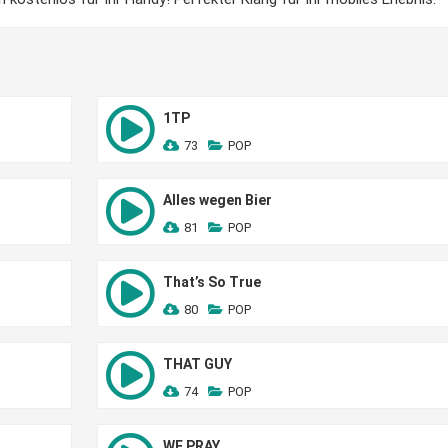
1TP
73
POP
Alles wegen Bier
81
POP
That’s So True
80
POP
THAT GUY
74
POP
WE PRAY