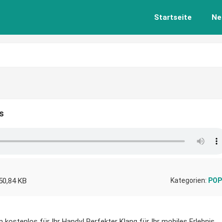
Startseite
Ne
s
50,84 KB
Kategorien:
POP
 kostenlos für Ihr Handy! Perfekter Klang für Ihr mobiles Erlebnis.