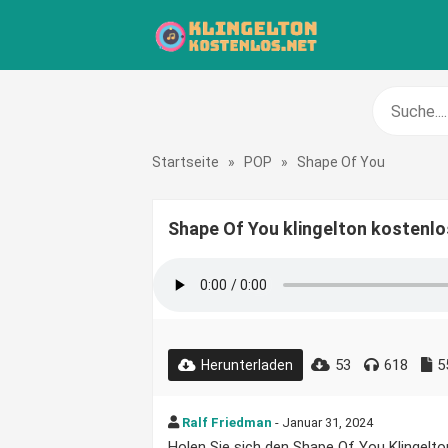
Startseite
»
POP
»
Shape Of You
Shape Of You klingelton kostenlo
53
618
5
Herunterladen
Ralf Friedman
- Januar 31, 2024
Holen Sie sich den Shape Of You Klingelton