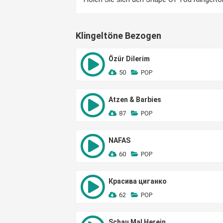
Klingeltöne Bezogen
Özür Dilerim
50
POP
Atzen & Barbies
87
POP
NAFAS
60
POP
Красива циганко
62
POP
Schau Mal Herein