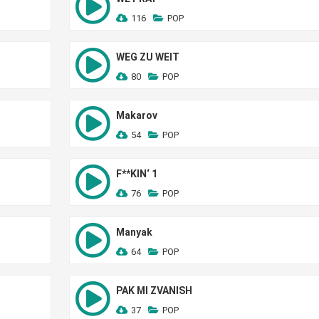
116
POP
WEG ZU WEIT
80
POP
Makarov
54
POP
F**KIN‘ 1
76
POP
Manyak
64
POP
PAK MI ZVANISH
37
POP