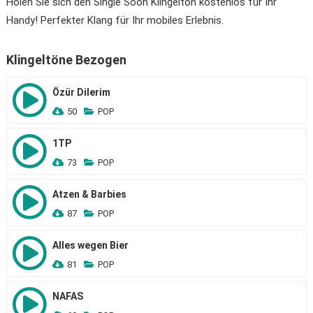
Holen Sie sich den Single Soon Klingelton kostenlos für Ihr
Handy! Perfekter Klang für Ihr mobiles Erlebnis.
Klingeltöne Bezogen
Özür Dilerim
50
POP
1TP
73
POP
Atzen & Barbies
87
POP
Alles wegen Bier
81
POP
NAFAS