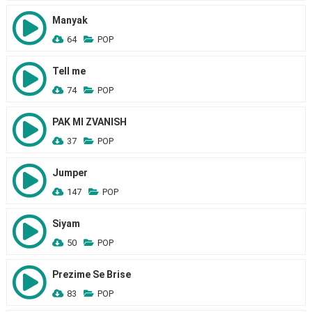
Manyak
64
POP
Tell me
74
POP
PAK MI ZVANISH
37
POP
Jumper
147
POP
Siyam
50
POP
Prezime Se Brise
83
POP