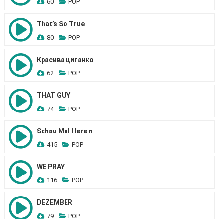
60
POP
That’s So True
80
POP
Красива циганко
62
POP
THAT GUY
74
POP
Schau Mal Herein
415
POP
WE PRAY
116
POP
DEZEMBER
79
POP