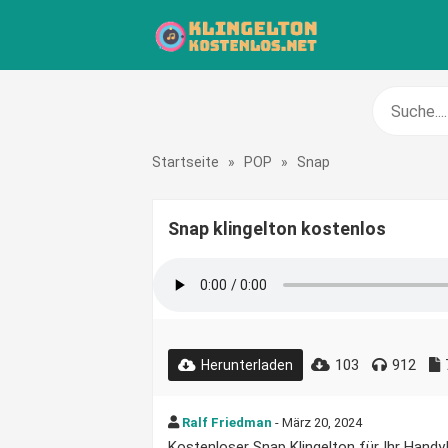
Startseite
»
POP
»
Snap
Snap klingelton kostenlos
103
912
Herunterladen
Ralf Friedman
- März 20, 2024
Kostenloser Snap Klingelton für Ihr Handy!