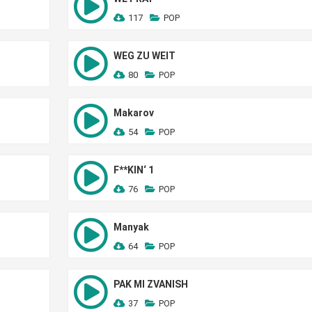
117
POP
WEG ZU WEIT
80
POP
Makarov
54
POP
F**KIN‘ 1
76
POP
Manyak
64
POP
PAK MI ZVANISH
37
POP