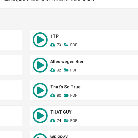
1TP
73
POP
Alles wegen Bier
82
POP
That’s So True
80
POP
THAT GUY
74
POP
WE PRAY