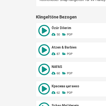
Klingeltöne Bezogen
Özür Dilerim
50
POP
Atzen & Barbies
87
POP
NAFAS
60
POP
Красива циганко
62
POP
Schau Mal Herein