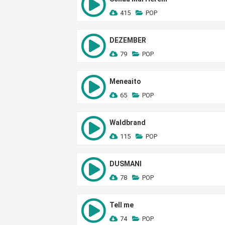
415
POP
DEZEMBER
79
POP
Meneaito
65
POP
Waldbrand
115
POP
DUSMANI
78
POP
Tell me
74
POP