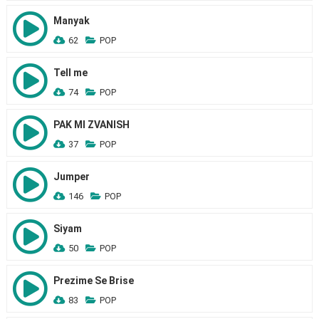
Manyak
62
POP
Tell me
74
POP
PAK MI ZVANISH
37
POP
Jumper
146
POP
Siyam
50
POP
Prezime Se Brise
83
POP