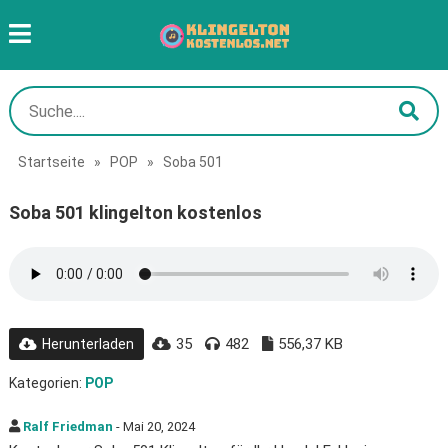
Startseite
»
POP
»
Soba 501
Soba 501 klingelton kostenlos
35
482
556,37 KB
Herunterladen
Kategorien:
POP
Ralf Friedman
- Mai 20, 2024