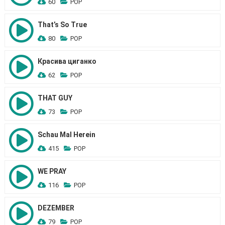
60
POP
That’s So True
80
POP
Красива циганко
62
POP
THAT GUY
73
POP
Schau Mal Herein
415
POP
WE PRAY
116
POP
DEZEMBER
79
POP