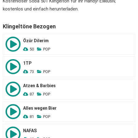
Kostenloser Soba 501 Klingelton für Ihr Handy! Exklusiv,
kostenlos und einfach herunterladen.
Klingeltöne Bezogen
Özür Dilerim
50
POP
1TP
73
POP
Atzen & Barbies
87
POP
Alles wegen Bier
81
POP
NAFAS