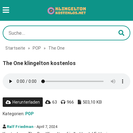
Startseite
»
POP
»
The One
The One klingelton kostenlos
63
966
503,10 KB
Herunterladen
Kategorien:
POP
Ralf Friedman
- April 7, 2024