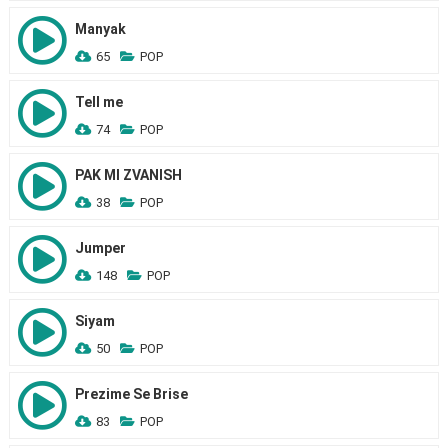
Manyak
65
POP
Tell me
74
POP
PAK MI ZVANISH
38
POP
Jumper
148
POP
Siyam
50
POP
Prezime Se Brise
83
POP