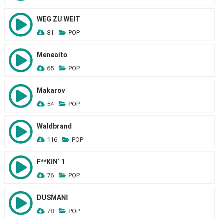
WEG ZU WEIT
81
POP
Meneaito
65
POP
Makarov
54
POP
Waldbrand
116
POP
F**KIN‘ 1
76
POP
DUSMANI
78
POP