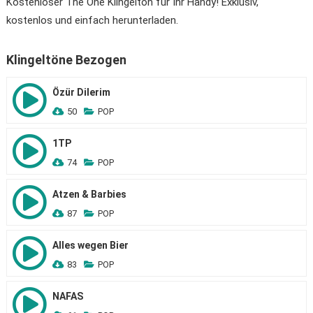
Kostenloser The One Klingelton für Ihr Handy! Exklusiv,
kostenlos und einfach herunterladen.
Klingeltöne Bezogen
Özür Dilerim
50
POP
1TP
74
POP
Atzen & Barbies
87
POP
Alles wegen Bier
83
POP
NAFAS