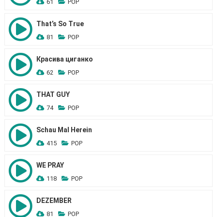
61
POP
That’s So True
81
POP
Красива циганко
62
POP
THAT GUY
74
POP
Schau Mal Herein
415
POP
WE PRAY
118
POP
DEZEMBER
81
POP