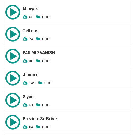
Manyak
65
POP
Tell me
74
POP
PAK MI ZVANISH
38
POP
Jumper
149
POP
Siyam
51
POP
Prezime Se Brise
84
POP