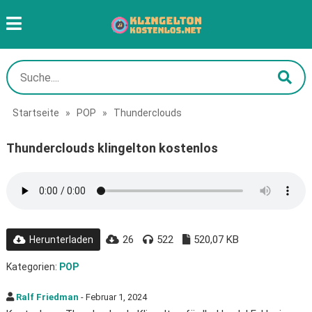
Startseite
»
POP
»
Thunderclouds
Thunderclouds klingelton kostenlos
26
522
520,07 KB
Herunterladen
Kategorien:
POP
Ralf Friedman
- Februar 1, 2024