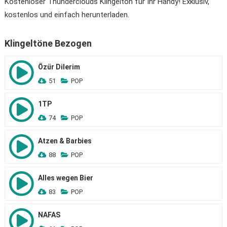
Kostenloser Thunderclouds Klingelton für Ihr Handy! Exklusiv,
kostenlos und einfach herunterladen.
Klingeltöne Bezogen
Özür Dilerim
51
POP
1TP
74
POP
Atzen & Barbies
88
POP
Alles wegen Bier
83
POP
NAFAS