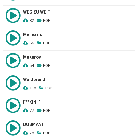
WEG ZU WEIT
82
POP
Meneaito
66
POP
Makarov
54
POP
Waldbrand
116
POP
F**KIN‘ 1
77
POP
DUSMANI
78
POP