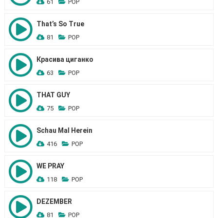
61
POP
That’s So True
81
POP
Красива циганко
63
POP
THAT GUY
75
POP
Schau Mal Herein
416
POP
WE PRAY
118
POP
DEZEMBER
81
POP